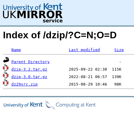
Index of /dzip/?C=N;O=D
Name
Last modified
Size
Parent Directory
dzip-3.2.tar.gz
dzip-3.0.tar.gz
dz29src.zip