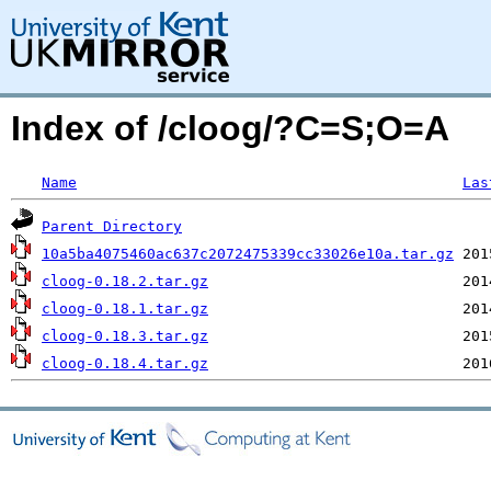
Index of /cloog/?C=S;O=A
Name
Las
Parent Directory
10a5ba4075460ac637c2072475339cc33026e10a.tar.gz
cloog-0.18.2.tar.gz
cloog-0.18.1.tar.gz
cloog-0.18.3.tar.gz
cloog-0.18.4.tar.gz