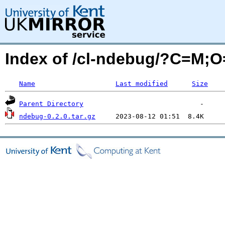
Index of /cl-ndebug/?C=M;
Name
Last modified
Size
Parent Directory
ndebug-0.2.0.tar.gz