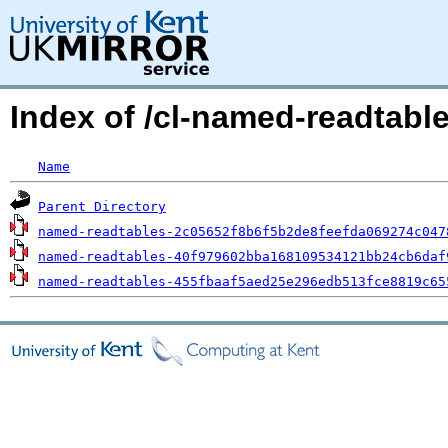
Index of /cl-named-readtab
Name
Parent Directory
named-readtables-2c05652f8b6f5b2de8feefda069274c047
named-readtables-40f979602bba168109534121bb24cb6daf
named-readtables-455fbaaf5aed25e296edb513fce8819c65