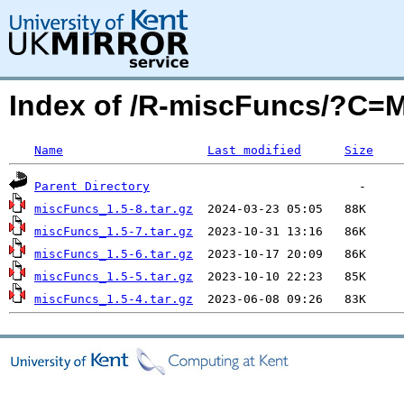
Index of /R-miscFuncs/?C=
Name
Last modified
Size
Parent Directory
miscFuncs_1.5-8.tar.gz
miscFuncs_1.5-7.tar.gz
miscFuncs_1.5-6.tar.gz
miscFuncs_1.5-5.tar.gz
miscFuncs_1.5-4.tar.gz